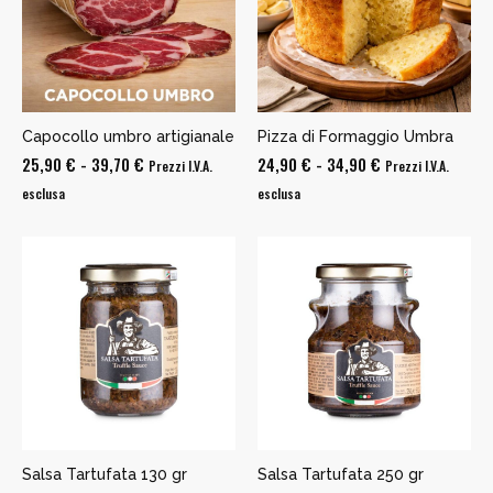
Capocollo umbro artigianale
Pizza di Formaggio Umbra
Fascia
Fascia
25,90
€
-
39,70
€
24,90
€
-
34,90
€
Prezzi I.V.A.
Prezzi I.V.A.
di
di
esclusa
esclusa
prezzo:
prezzo:
da
da
25,90 €
24,90 €
a
a
39,70 €
34,90 €
Salsa Tartufata 130 gr
Salsa Tartufata 250 gr