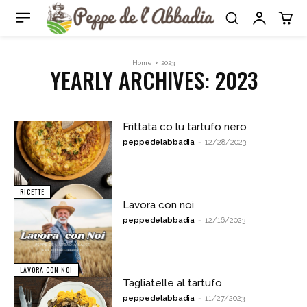
Home
2023
YEARLY ARCHIVES: 2023
Frittata co lu tartufo nero
peppedelabbadia
-
12/28/2023
RICETTE
Lavora con noi
peppedelabbadia
-
12/16/2023
LAVORA CON NOI
Tagliatelle al tartufo
peppedelabbadia
-
11/27/2023