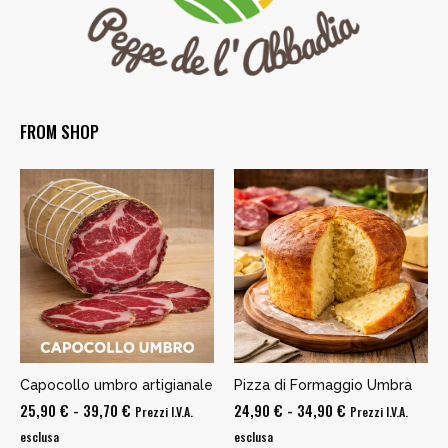
FROM SHOP
Capocollo umbro artigianale
Pizza di Formaggio Umbra
Fascia
Fascia
25,90
€
-
39,70
€
24,90
€
-
34,90
€
Prezzi I.V.A.
Prezzi I.V.A.
di
di
esclusa
esclusa