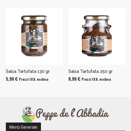
prezzo:
prezzo:
da
da
25,90 €
24,90 €
a
a
39,70 €
34,90 €
Salsa Tartufata 130 gr
Salsa Tartufata 250 gr
5,90
€
8,90
€
Prezzi I.V.A. esclusa
Prezzi I.V.A. esclusa
Menù Generale