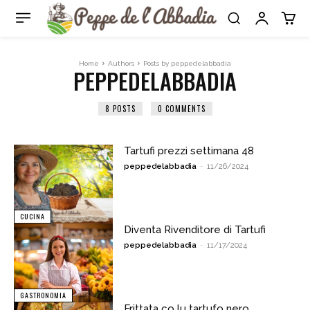
Home
Authors
Posts by peppedelabbadia
PEPPEDELABBADIA
8 POSTS
0 COMMENTS
Tartufi prezzi settimana 48
peppedelabbadia
-
11/26/2024
CUCINA
Diventa Rivenditore di Tartufi
peppedelabbadia
-
11/17/2024
GASTRONOMIA
Frittata co lu tartufo nero