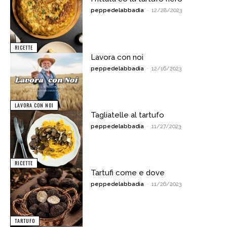
peppedelabbadia
-
12/28/2023
RICETTE
Lavora con noi
peppedelabbadia
-
12/16/2023
LAVORA CON NOI
Tagliatelle al tartufo
peppedelabbadia
-
11/27/2023
RICETTE
Tartufi come e dove
peppedelabbadia
-
11/26/2023
TARTUFO