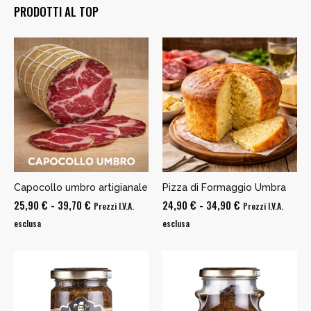
PRODOTTI AL TOP
Capocollo umbro artigianale
Pizza di Formaggio Umbra
Fascia
Fascia
25,90
€
-
39,70
€
24,90
€
-
34,90
€
Prezzi I.V.A.
Prezzi I.V.A.
di
di
esclusa
esclusa
prezzo:
prezzo:
da
da
25,90 €
24,90 €
a
a
39,70 €
34,90 €